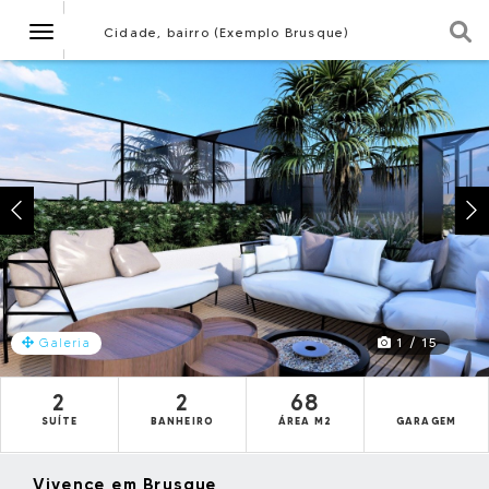
Navegação
Cidade, bairro (Exemplo Brusque)
1 / 15
Galeria
2
2
68
SUÍTE
BANHEIRO
ÁREA M2
GARAGEM
Vivence em Brusque