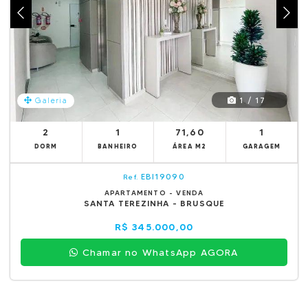
1 / 17
Galeria
2
1
71,60
1
DORM
BANHEIRO
ÁREA M2
GARAGEM
EBI19090
Ref.
APARTAMENTO - VENDA
SANTA TEREZINHA - BRUSQUE
R$ 345.000,00
Chamar no WhatsApp AGORA