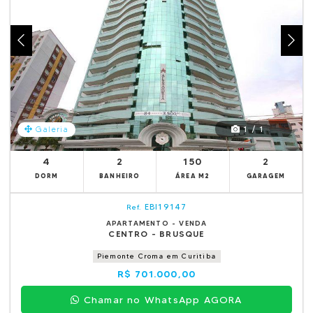
1 / 1
Galeria
4
2
150
2
DORM
BANHEIRO
ÁREA M2
GARAGEM
EBI19147
Ref.
APARTAMENTO - VENDA
CENTRO - BRUSQUE
Piemonte Croma em Curitiba
R$ 701.000,00
Chamar no WhatsApp AGORA