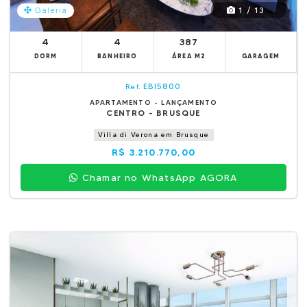
1 / 13
Galeria
4
4
387
DORM
BANHEIRO
ÁREA M2
GARAGEM
EBI5800
Ref.
APARTAMENTO - LANÇAMENTO
CENTRO - BRUSQUE
Villa di Verona em Brusque
R$ 3.210.770,00
Chamar no WhatsApp AGORA