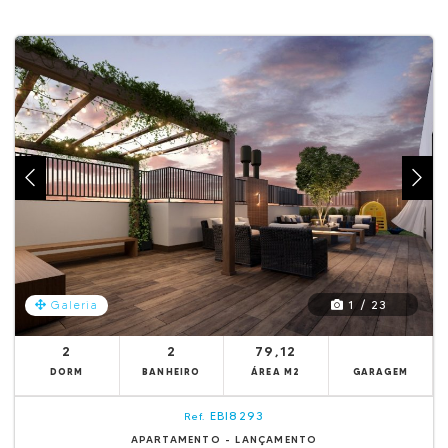
1 / 23
Galeria
2
2
79,12
DORM
BANHEIRO
ÁREA M2
GARAGEM
EBI8293
Ref.
APARTAMENTO - LANÇAMENTO