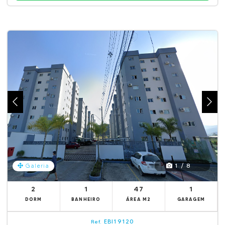
1 / 8
Galeria
2
1
47
1
DORM
BANHEIRO
ÁREA M2
GARAGEM
EBI19120
Ref.