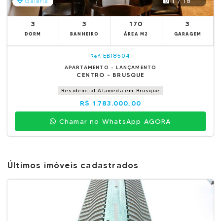
1 / 18
Galeria
3
3
170
3
DORM
BANHEIRO
ÁREA M2
GARAGEM
EBI8504
Ref.
APARTAMENTO - LANÇAMENTO
CENTRO - BRUSQUE
Residencial Alameda em Brusque
R$ 1.783.000,00
Chamar no WhatsApp AGORA
Últimos imóveis cadastrados