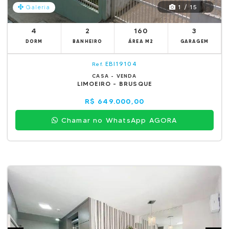
1 / 15
Galeria
4
2
160
3
DORM
BANHEIRO
ÁREA M2
GARAGEM
EBI19104
Ref.
CASA - VENDA
LIMOEIRO - BRUSQUE
R$ 649.000,00
Chamar no WhatsApp AGORA