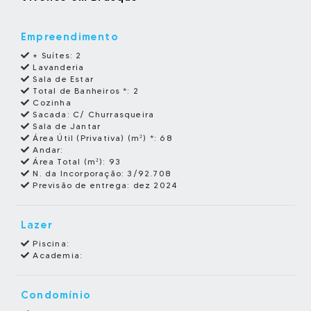
Empreendimento
+ Suítes:
2
Lavanderia
Sala de Estar
Total de Banheiros *:
2
Cozinha
Sacada:
C/ Churrasqueira
Sala de Jantar
Área Útil (Privativa) (m²) *:
68
Andar:
Área Total (m²):
93
N. da Incorporação:
3/92.708
Previsão de entrega:
dez 2024
Lazer
Piscina:
Academia:
Condomínio