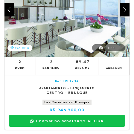
1 / 11
Galeria
2
2
89,47
DORM
BANHEIRO
ÁREA M2
GARAGEM
EBI8734
Ref.
APARTAMENTO - LANÇAMENTO
CENTRO - BRUSQUE
Las Carreras em Brusque
R$ 946.900,00
Chamar no WhatsApp AGORA