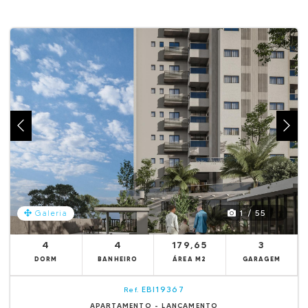
1 / 55
Galeria
4
4
179,65
3
DORM
BANHEIRO
ÁREA M2
GARAGEM
EBI19367
Ref.
APARTAMENTO - LANÇAMENTO