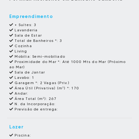
Empreendimento
+ Suítes:
3
Lavanderia
Sala de Estar
Total de Banheiros *:
3
Cozinha
Living
Mobilia:
Semi-mobiliado
Proximidade do Mar *:
Até 1000 Mts do Mar (Próximo
ao Mar)
Sala de Jantar
Lavabo:
1
Garagem *:
2 Vagas (Priv.)
Área Útil (Privativa) (m²) *:
170
Andar:
Área Total (m²):
267
N. da Incorporação:
Previsão de entrega:
Lazer
Piscina: