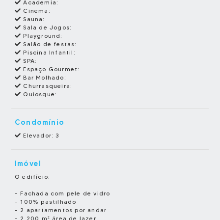
Academia:
Cinema:
Sauna:
Sala de Jogos:
Playground:
Salão de festas:
Piscina Infantil:
SPA:
Espaço Gourmet:
Bar Molhado:
Churrasqueira:
Quiosque:
Condomínio
Elevador: 3
Imóvel
O edifício:
- Fachada com pele de vidro
- 100% pastilhado
- 2 apartamentos por andar
- 2.200 m² área de lazer