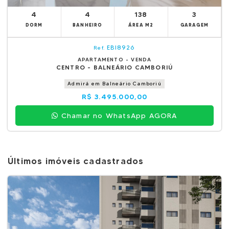
4
4
138
3
DORM
BANHEIRO
ÁREA M2
GARAGEM
EBI8926
Ref.
APARTAMENTO - VENDA
CENTRO - BALNEÁRIO CAMBORIÚ
Admirá em Balneário Camboriú
R$ 3.495.000,00
Chamar no WhatsApp AGORA
Últimos imóveis cadastrados