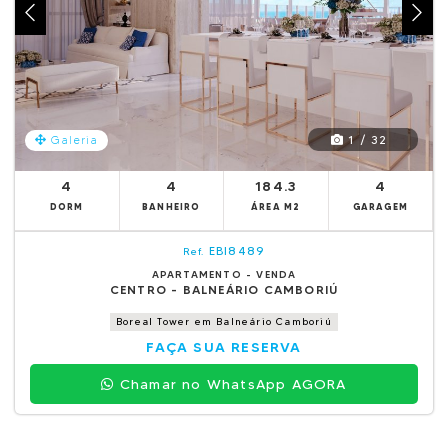
1 / 32
Galeria
4
4
184.3
4
DORM
BANHEIRO
ÁREA M2
GARAGEM
EBI8489
Ref.
APARTAMENTO - VENDA
CENTRO - BALNEÁRIO CAMBORIÚ
Boreal Tower em Balneário Camboriú
FAÇA SUA RESERVA
Chamar no WhatsApp AGORA