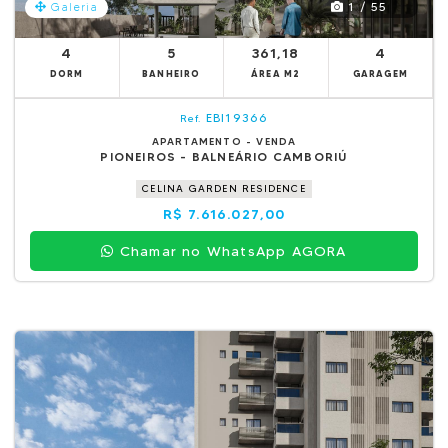
1 / 55
Galeria
4
5
361,18
4
DORM
BANHEIRO
ÁREA M2
GARAGEM
EBI19366
Ref.
APARTAMENTO - VENDA
PIONEIROS - BALNEÁRIO CAMBORIÚ
CELINA GARDEN RESIDENCE
R$ 7.616.027,00
Chamar no WhatsApp AGORA