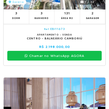
1 / 33
Galeria
3
3
131
2
DORM
BANHEIRO
ÁREA M2
GARAGEM
EBI11673
Ref.
APARTAMENTO - VENDA
CENTRO - BALNEÁRIO CAMBORIÚ
R$ 2.198.000,00
Chamar no WhatsApp AGORA