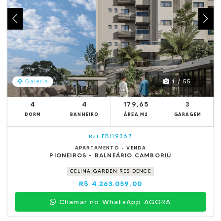
1 / 55
Galeria
4
4
179,65
3
DORM
BANHEIRO
ÁREA M2
GARAGEM
EBI19367
Ref.
APARTAMENTO - VENDA
PIONEIROS - BALNEÁRIO CAMBORIÚ
CELINA GARDEN RESIDENCE
R$ 4.263.059,00
Chamar no WhatsApp AGORA