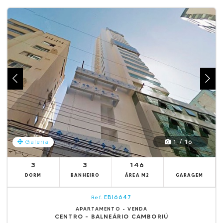
1 / 16
Galeria
3
3
146
DORM
BANHEIRO
ÁREA M2
GARAGEM
EBI6647
Ref.
APARTAMENTO - VENDA
CENTRO - BALNEÁRIO CAMBORIÚ