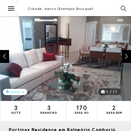
Navegação
Cidade, bairro (Exemplo Brusque)
1 / 17
Galeria
3
3
170
2
SUÍTE
BANHEIRO
ÁREA M2
GARAGEM
Portinax Residence em Balneário Camboriú