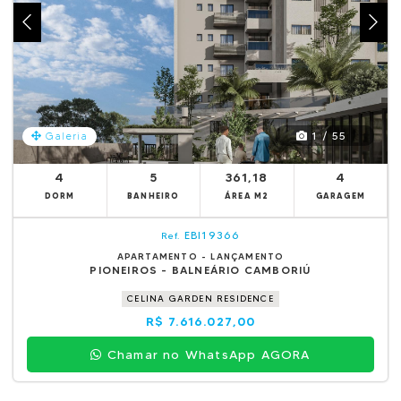
1 / 55
Galeria
4
5
361,18
4
DORM
BANHEIRO
ÁREA M2
GARAGEM
EBI19366
Ref.
APARTAMENTO - LANÇAMENTO
PIONEIROS - BALNEÁRIO CAMBORIÚ
CELINA GARDEN RESIDENCE
R$ 7.616.027,00
Chamar no WhatsApp AGORA