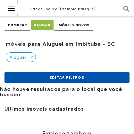
Navegação
Cidade, bairro (Exemplo Brusque)
ALUGAR
COMPRAR
IMÓVEIS NOVOS
Imóveis
para Aluguel em Imbituba - SC
Aluguel
close
EDITAR FILTROS
Não houve resultados para o local que você
buscou!
Últimos imóveis cadastrados
Explore também