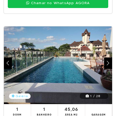
Chamar no WhatsApp AGORA
1 / 28
Galeria
1
1
45,06
DORM
BANHEIRO
ÁREA M2
GARAGEM