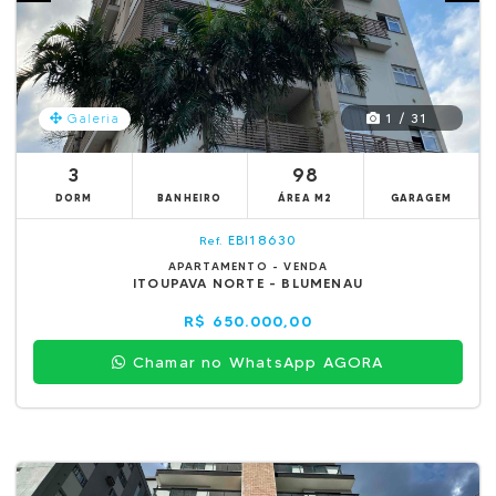
1 / 31
Galeria
3
98
DORM
BANHEIRO
ÁREA M2
GARAGEM
EBI18630
Ref.
APARTAMENTO - VENDA
ITOUPAVA NORTE - BLUMENAU
R$ 650.000,00
Chamar no WhatsApp AGORA