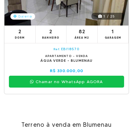
1 / 25
Galeria
2
2
82
1
DORM
BANHEIRO
ÁREA M2
GARAGEM
EBI18570
Ref.
APARTAMENTO - VENDA
ÁGUA VERDE - BLUMENAU
R$ 330.000,00
Chamar no WhatsApp AGORA
Terreno à venda em Blumenau