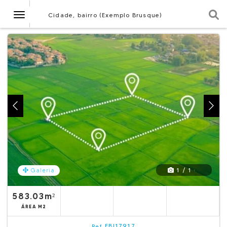
Navegação
Cidade, bairro (Exemplo Brusque)
1 / 1
Galeria
583.03m²
ÁREA M2
EBI17917
Ref.