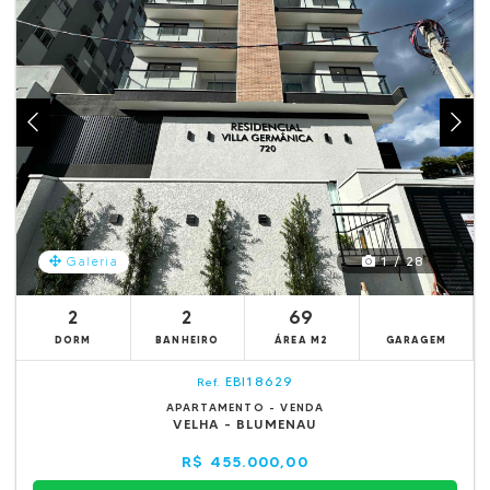
1 / 28
Galeria
2
2
69
DORM
BANHEIRO
ÁREA M2
GARAGEM
EBI18629
Ref.
APARTAMENTO - VENDA
VELHA - BLUMENAU
R$ 455.000,00