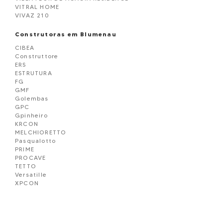
VITRAL HOME
VIVAZ 210
Construtoras em Blumenau
CIBEA
Construttore
ERS
ESTRUTURA
FG
GMF
Golembas
GPC
Gpinheiro
KRCON
MELCHIORETTO
Pasqualotto
PRIME
PROCAVE
TETTO
Versatille
XPCON