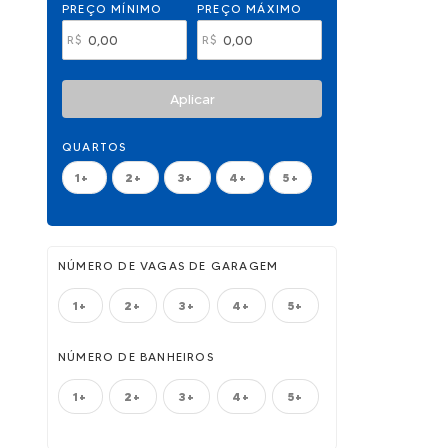
PREÇO MÍNIMO
PREÇO MÁXIMO
R$
R$
Aplicar
QUARTOS
1+
2+
3+
4+
5+
NÚMERO DE VAGAS DE GARAGEM
1+
2+
3+
4+
5+
NÚMERO DE BANHEIROS
1+
2+
3+
4+
5+