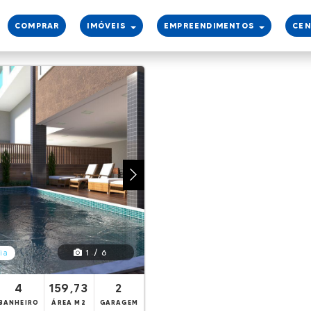
COMPRAR
IMÓVEIS
EMPREENDIMENTOS
CE
1 / 6
ia
4
159,73
2
BANHEIRO
ÁREA M2
GARAGEM