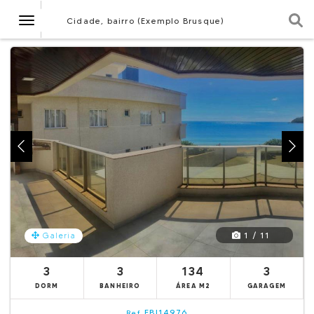
Navegação
Cidade, bairro (Exemplo Brusque)
1 / 11
Galeria
3
3
134
3
DORM
BANHEIRO
ÁREA M2
GARAGEM
EBI14976
Ref.