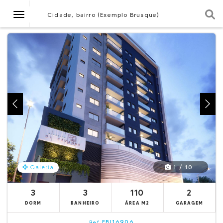
Navegação
Cidade, bairro (Exemplo Brusque)
1 / 10
Galeria
3
3
110
2
DORM
BANHEIRO
ÁREA M2
GARAGEM
EBI16906
Ref.