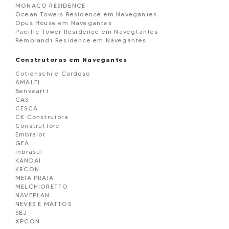
MONACO RESIDENCE
Ocean Towers Residence em Navegantes
Opus House em Navegantes
Pacific Tower Residence em Navegtantes
Rembrandt Residence em Navegantes
RESIDENCIAL ILHA DA MADEIRA
Residencial Ilha de San Andrés em Navegantes
Construtoras em Navegantes
SÃO FRANCISCO RESIDENCE
Cotienschi e Cardoso
Smart em Navegantes
AMALFI
Tourmaline Towers em Navegantes
Benveartt
VENEZA RESIDENCE
CAS
Vila dos Ipês em Navegantes
CESCA
VILA FLORENCE
CK Construtora
Vila Imperial em Navegantes
Construttore
Embralot
GEA
Inbrasul
KANDAI
KRCON
MEIA PRAIA
MELCHIORETTO
NAVEPLAN
NEVES E MATTOS
SBJ
XPCON