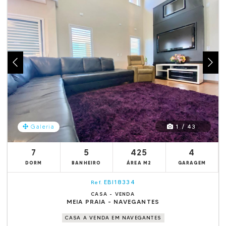
1 / 43
Galeria
7
5
425
4
DORM
BANHEIRO
ÁREA M2
GARAGEM
EBI18334
Ref.
CASA - VENDA
MEIA PRAIA - NAVEGANTES
CASA A VENDA EM NAVEGANTES