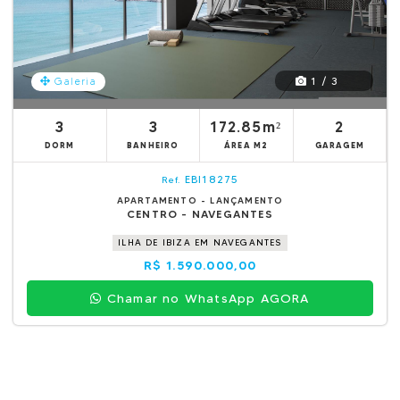
1 / 3
Galeria
3
3
172.85m²
2
DORM
BANHEIRO
ÁREA M2
GARAGEM
EBI18275
Ref.
APARTAMENTO - LANÇAMENTO
CENTRO - NAVEGANTES
ILHA DE IBIZA EM NAVEGANTES
R$ 1.590.000,00
Chamar no WhatsApp AGORA