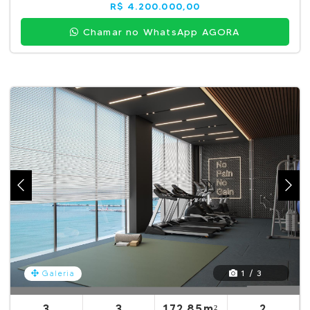
R$ 4.200.000,00
Chamar no WhatsApp AGORA
1 / 3
Galeria
3
3
172.85m²
2