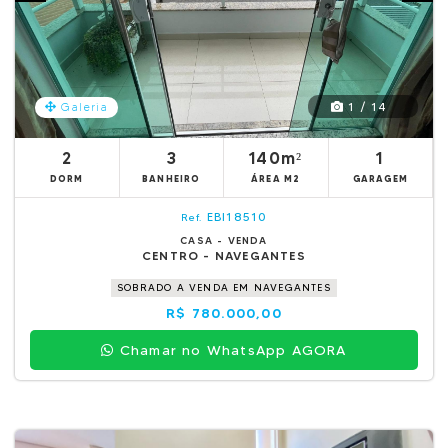
1 / 14
Galeria
2
3
140m²
1
DORM
BANHEIRO
ÁREA M2
GARAGEM
EBI18510
Ref.
CASA - VENDA
CENTRO - NAVEGANTES
SOBRADO A VENDA EM NAVEGANTES
R$ 780.000,00
Chamar no WhatsApp AGORA