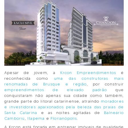
Apesar de jovem, a
Krcon Empreendimentos
é
reconhecida como
uma das construtoras mais
renomadas de Brusque e região
, por construir
empreendimentos de elevado padrão
que
conquistaram não apenas sua cidade como também,
grande parte do litoral catarinense, atraindo
moradores
e investidores apaixonados pela beleza das praias de
Santa Catarina
e as noites agitadas de
Balneário
Camboriú
,
Itapema
e
Florianópolis
.
A Krcon está focada em entregar imóveis de qualidade