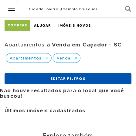
Navegação
Cidade, bairro (Exemplo Brusque)
COMPRAR
ALUGAR
IMÓVEIS NOVOS
Apartamentos
à Venda em Caçador - SC
Apartamentos
Venda
close
close
EDITAR FILTROS
Não houve resultados para o local que você
buscou!
Últimos imóveis cadastrados
Explore também