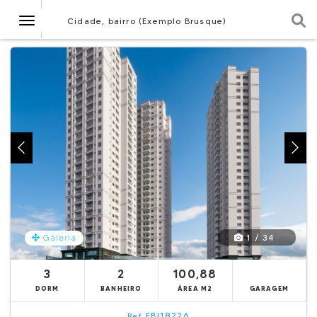
Navegação
Cidade, bairro (Exemplo Brusque)
1 / 34
Galeria
3
2
100,88
DORM
BANHEIRO
ÁREA M2
GARAGEM
EBI18226
Ref.